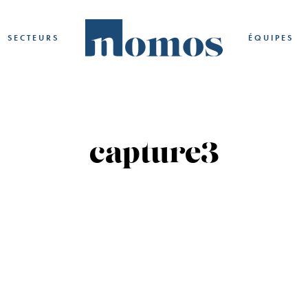
SECTEURS
ÉQUIPES
capture3