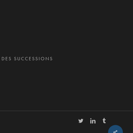
T DES SUCCESSIONS
twitter
linkedin
tumblr