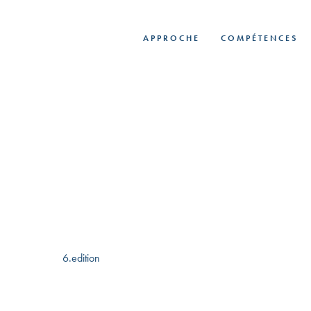
Skip
to
APPROCHE
COMPÉTENCES
main
content
6.edition