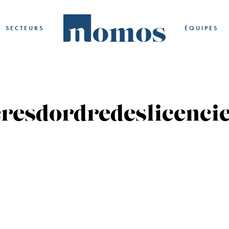
SECTEURS
ÉQUIPES
teresdordredeslicenci