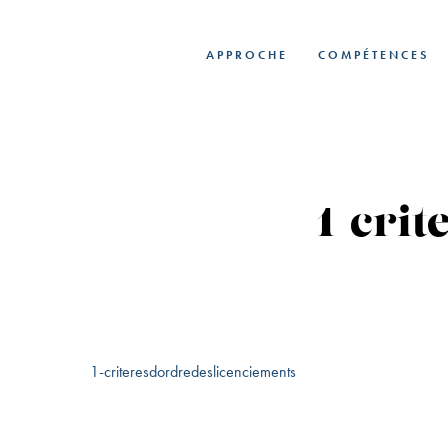
Skip
to
APPROCHE
COMPÉTENCES
main
content
1-cri
1-criteresdordredeslicenciements