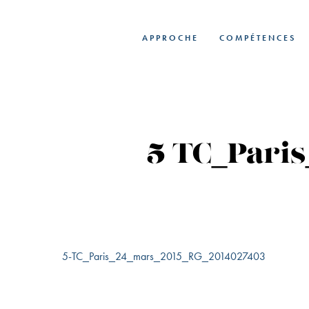
Skip
to
APPROCHE
COMPÉTENCES
main
content
5-TC_Pari
5-TC_Paris_24_mars_2015_RG_2014027403