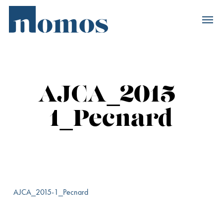
Skip
Accès rapide au
to
main
content
AJCA_2015-
1_Pecnard
AJCA_2015-1_Pecnard