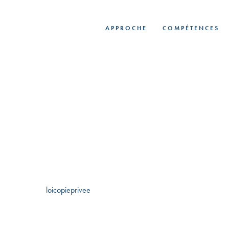
Skip
to
APPROCHE
COMPÉTENCES
main
content
loicopieprivee