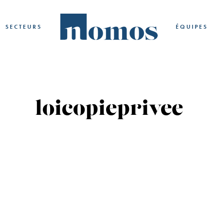
SECTEURS
ÉQUIPES
loicopieprivee