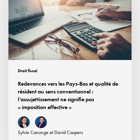
Pays-
Bas
et
qualité
de
résident
au
sens
Droit fiscal
conventionnel
Redevances vers les Pays-Bas et qualité de
:
résident au sens conventionnel :
l’assujettissement
l’assujettissement ne signifie pas
ne
« imposition effective »
signifie
pas
« imposition
Sylvie Canonge
et
David Caupers
effective »