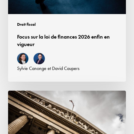
en
vigueur
Droit fiscal
Focus sur la loi de finances 2026 enfin en
vigueur
Sylvie Canonge
et
David Caupers
Tribune
:
Quand
les
successions