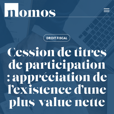
Skip
Accès rapide au
to
main
content
DROIT FISCAL
Cession de titres
de participation
: appréciation de
l’existence d’une
plus-value nette