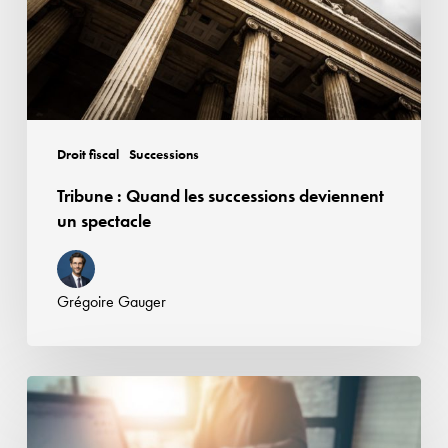
deviennent
un
spectacle
Droit fiscal
Successions
Tribune : Quand les successions deviennent
un spectacle
Grégoire Gauger
Redevances
vers
les