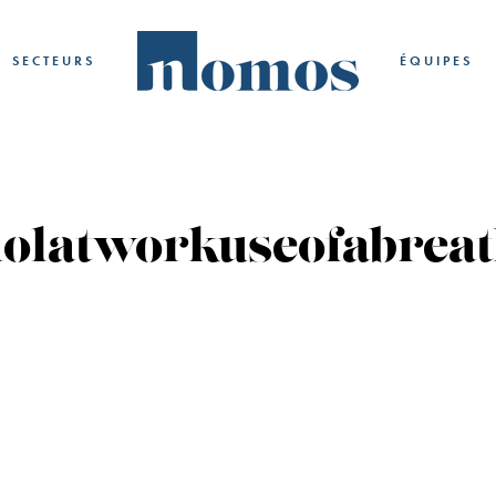
SECTEURS
ÉQUIPES
holatworkuseofabreat