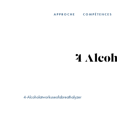
Skip
to
APPROCHE
COMPÉTENCES
main
content
4-Alco
4-Alcoholatworkuseofabreathalyzer