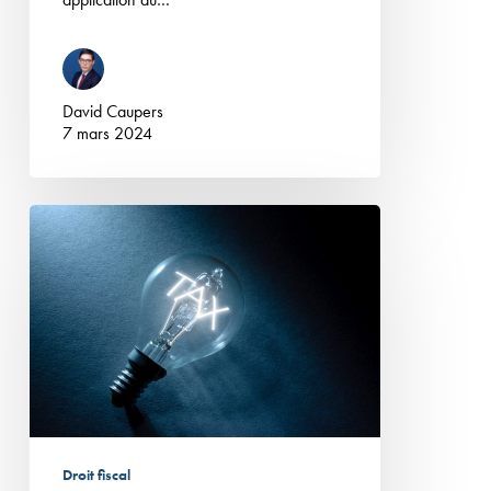
David Caupers
7 mars 2024
Retenue
à
la
source
de
l’article
182
A :
victime
Droit fiscal