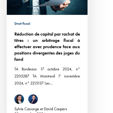
titres
:
un
Droit fiscal
arbitrage
Réduction de capital par rachat de
fiscal
titres : un arbitrage fiscal à
à
effectuer avec prudence face aux
effectuer
positions divergentes des juges du
avec
fond
prudence
TA Bordeaux 17 octobre 2024, n°
face
2205287 TA Montreuil 7 novembre
aux
2024, n° 2215137 Les…
positions
divergentes
des
juges
Sylvie Canonge
et
David Caupers
du