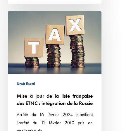
Mise
à
jour
de
la
liste
française
des
ETNC :
Droit fiscal
intégration
Mise à jour de la liste française
de
des ETNC : intégration de la Russie
la
Russie
Arrêté du 16 février 2024 modifiant
l'arrêté du 12 février 2010 pris en
application du…