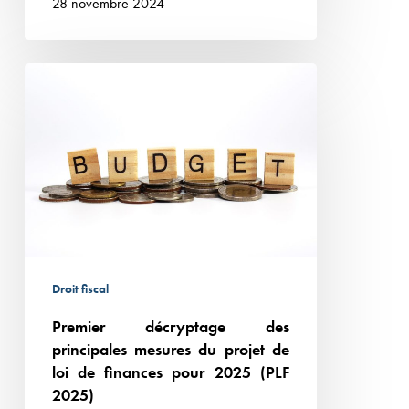
28 novembre 2024
fond
Premier
décryptage
des
principales
mesures
du
projet
de
loi
Droit fiscal
de
Premier décryptage des
finances
principales mesures du projet de
pour
loi de finances pour 2025 (PLF
2025
2025)
(PLF