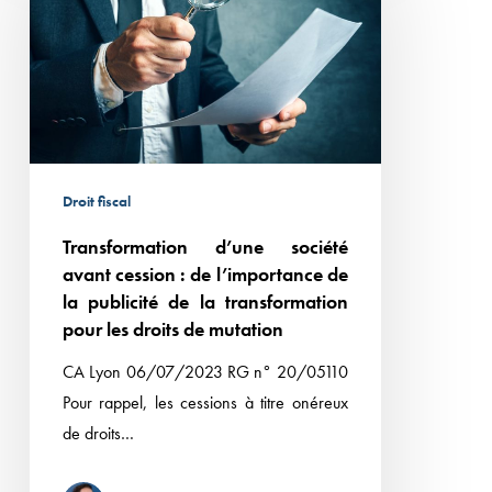
société
avant
cession :
de
l’importance
de
la
Droit fiscal
publicité
Transformation d’une société
de
avant cession : de l’importance de
la
la publicité de la transformation
transformation
pour les droits de mutation
pour
CA Lyon 06/07/2023 RG n° 20/05110
les
Pour rappel, les cessions à titre onéreux
droits
de droits…
de
mutation