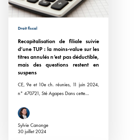
la
moins-
value
Droit fiscal
sur
Recapitalisation de filiale suivie
les
d’une TUP : la moins-value sur les
titres
titres annulés n’est pas déductible,
annulés
mais des questions restent en
n’est
suspens
pas
CE, 9e et 10e ch. réunies, 11 juin 2024,
déductible,
n° 470721, Sté Agapes Dans cette…
mais
des
questions
restent
Sylvie Canonge
en
30 juillet 2024
suspens