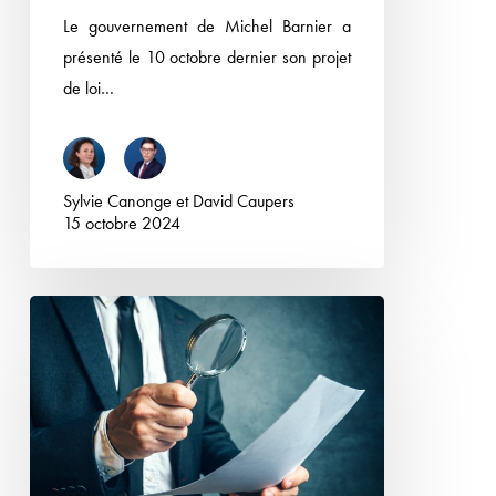
Le gouvernement de Michel Barnier a
2025)
présenté le 10 octobre dernier son projet
de loi…
Sylvie Canonge
et
David Caupers
15 octobre 2024
Cessions
de
participations
substantielles
par
des
non-