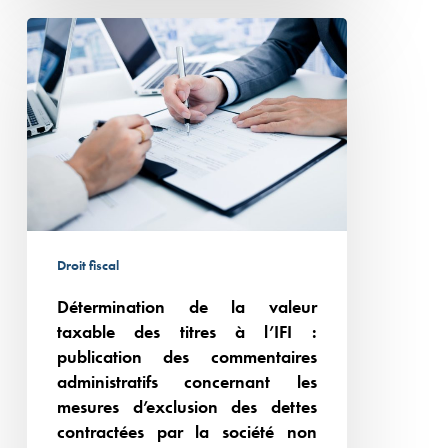
Détermination
de
la
valeur
taxable
des
titres
à
l’IFI
Droit fiscal
:
Détermination de la valeur
publication
taxable des titres à l’IFI :
des
publication des commentaires
commentaires
administratifs concernant les
administratifs
mesures d’exclusion des dettes
concernant
contractées par la société non