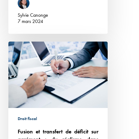
Sylvie Canonge
7 mars 2024
Fusion
et
transfert
de
déficit
sur
agrément :
du
réalisme
Droit fiscal
dans
Fusion et transfert de déficit sur
l’appréciation