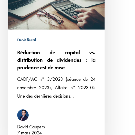
distribution
de
dividendes :
la
prudence
Droit fiscal
est
Réduction de capital vs.
de
distribution de dividendes : la
mise
prudence est de mise
CADF/AC n° 3/2023 (séance du 24
novembre 2023), Affaire n° 2023-05
Une des dernières décisions…
David Caupers
7 mars 2024