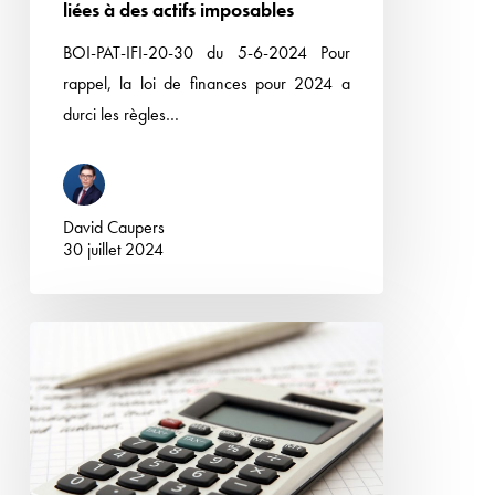
les
liées à des actifs imposables
mesures
BOI-PAT-IFI-20-30 du 5-6-2024 Pour
d’exclusion
rappel, la loi de finances pour 2024 a
des
durci les règles…
dettes
contractées
par
la
David Caupers
30 juillet 2024
société
non
liées
Recapitalisation
à
de
des
filiale
actifs
suivie
imposables
d’une
TUP :