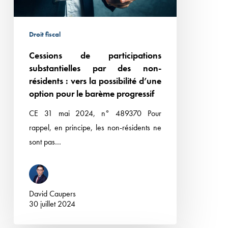
résidents
:
Droit fiscal
vers
Cessions de participations
la
substantielles par des non-
possibilité
résidents : vers la possibilité d’une
d’une
option pour le barème progressif
option
CE 31 mai 2024, n° 489370 Pour
pour
rappel, en principe, les non-résidents ne
le
sont pas…
barème
progressif
David Caupers
30 juillet 2024