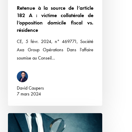
collatérale
Retenue à la source de l’article
de
182 A : victime collatérale de
l’opposition
l’opposition domicile fiscal vs.
domicile
résidence
fiscal
CE, 5 févr. 2024, n° 469771, Société
vs.
Axa Group Opérations Dans l’affaire
résidence
soumise au Conseil…
David Caupers
7 mars 2024
Transformation
d’une