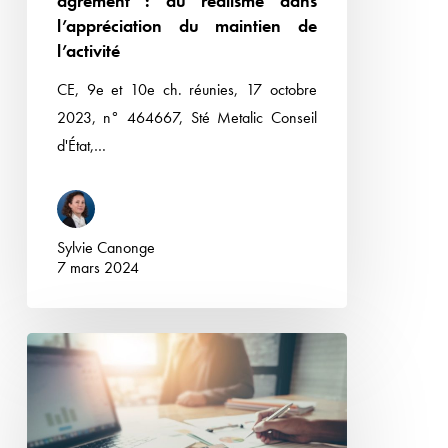
agrément : du réalisme dans
du
l’appréciation du maintien de
maintien
l’activité
de
CE, 9e et 10e ch. réunies, 17 octobre
l’activité
2023, n° 464667, Sté Metalic Conseil
d'État,…
Sylvie Canonge
7 mars 2024
Réduction
de
capital
vs.