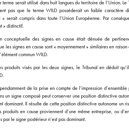
erme serait utilisé dans huit langues du territoire de l’Union. L
t pas que le terme WILD posséderait un faible caractère dis
d » serait compris dans toute l’Union Européenne. Par conséque
 distinctif.
n conceptuelle des signes en cause était dénuée de pertinen
e que les signes en cause sont « moyennement » similaires en raiso
e l’élément commun WILD.
 produits visés par les deux signes, le Tribunal en déduit qu’i
D.
dépendamment de la prise en compte de l’impression d’ensemble 
 dans un signe composé peut conserver une position distinctive au
nt dominant. Il résulte de cette position distinctive autonome un ri
les produits en cause proviennent d’une même entreprise, ou d’e
 par le signe postérieur n’est pas dominant.