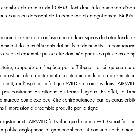
la chambre de recours de l’OHMI font droit à la demande d’oppo
d’un recours du déposant de la demande d’enregistrement FAIRWI
iation du risque de confusion entre deux signes doit être fondée 
tamment de leurs éléments distinctifs et dominants. La comparais
impression d’ensemble puisse être dominée par un ou plusieurs co
taire, rappelée en l’espèce par le Tribunal, le fait qu’une ma
le est accolé un autre mot constitue une indication de similitu
quent, en l’espèce, le fait que WILD soit compris dans FAIRWILD 
pas positionné en attaque du terme litigieux. En effet, le Tri
une marque complexe peut être contrebalancée par les caractéristi
ns l’impression d’ensemble produite par le signe.
gistrement FAIRWILD fait valoir que le terme WILD serait faiblemen
 le public anglophone et germanophone, et connu du public non a