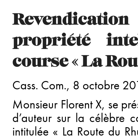
l
Revendicatio
t
propriété inte
teur
course « La Rou
e
Cass. Com., 8 octobre 2
ères
Monsieur Florent X, se pré
ing
d’auteur sur la célèbre c
intitulée « La Route du R
s