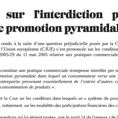
 sur l’interdiction
e promotion pyramida
 rendu à la suite d’une question préjudicielle posée par la 
e l’Union européenne (CJUE) s’est prononcée sur les conditio
 2005/29 du 11 mai 2005 relative aux pratiques commerciales
 constitue une pratique commerciale trompeuse interdite per se
motion pyramidale dans lequel un consommateur verse une p
contrepartie provenant essentiellement de l’entrée d’autres
a consommation de produits
».
ent la Cour sur les conditions dans lesquels un «
système de pro
et, notamment, sur les modalités des participations financières des
estions qui lui étaient posées, que le point 14 de l’annexe I de 