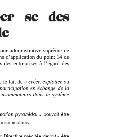
 per se des
le
Cour administrative suprême de
ns d’application du point 14 de
 des entreprises à l’égard des
 le fait de «
créer, exploiter ou
articipation en échange de la
 consommateurs dans le système
motion pyramidal
» pouvait être
 consommateurs.
la Directive précitée devait «
être