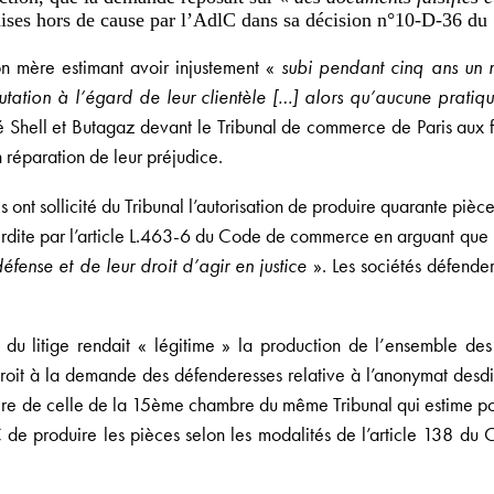
 mises hors de cause par l’AdlC dans sa décision n°10-D-36 d
on mère estimant avoir injustement «
subi pendant cinq ans un 
putation à l’égard de leur clientèle […] alors qu’aucune pratiqu
 Shell et Butagaz devant le Tribunal de commerce de Paris aux fi
réparation de leur préjudice.
 ont sollicité du Tribunal l’autorisation de produire quarante pièce
terdite par l’article L.463-6 du Code de commerce en arguant que l
défense et de leur droit d’agir en justice
». Les sociétés défende
t du litige rendait « légitime » la production de l’ensemble des
roit à la demande des défenderesses relative à l’anonymat desdite
ère de celle de la 15ème chambre du même Tribunal qui estime pou
C de produire les pièces selon les modalités de l’article 138 du 