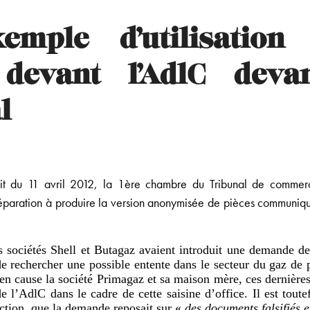
emple d’utilisation
 devant l’AdlC deva
l
it du 11 avril 2012, la 1ère chambre du Tribunal de commerc
éparation à produire la version anonymisée de pièces communiqu
les sociétés Shell et Butagaz avaient introduit une demande 
e rechercher une possible entente dans le secteur du gaz de p
 cause la société Primagaz et sa maison mère, ces dernières 
de l’AdlC dans le cadre de cette saisine d’office. Il est tout
uction, que la demande reposait sur «
des documents falsifiés 