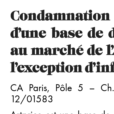
l
Condamnation 
t
d’une base de 
teur
au marché de l’
e
l’exception d’i
ères
CA Paris, Pôle 5 – Ch
ing
12/01583
s